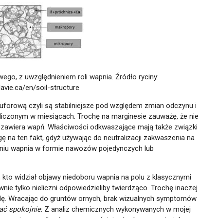
ego, z uwzględnieniem roli wapnia. Źródło ryciny:
avie.ca/en/soil-structure
forową czyli są stabilniejsze pod względem zmian odczynu i
 liczonym w miesiącach. Trochę na marginesie zauważę, że nie
zawiera wapń. Właściwości odkwaszające mają także związki
ę na ten fakt, gdyż używając do neutralizacji zakwaszenia na
niu wapnia w formie nawozów pojedynczych lub
kto widział objawy niedoboru wapnia na polu z klasycznymi
nie tylko nieliczni odpowiedzieliby twierdząco. Trochę inaczej
ilę. Wracając do gruntów ornych, brak wizualnych symptomów
ć spokojnie
. Z analiz chemicznych wykonywanych w mojej