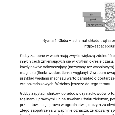
Rycina 1. Gleba – schemat układu trójfazow
http://espacepourl
Gleby zasobne w wapń mają zwykle większą zdolność bu
innych cech zmieniających się w krótkim okresie czasu,
każdy nawóz odkwaszający (nazywany też wapniowym) 
magnezu (tlenki, wodorotlenki i węglany). Zwracam uwag
przykład węglanu magnezu warto pamiętać o dostarcze
wieloskładnikowych. Wrócimy jeszcze do tego tematu.
Gdyby zapytać rolników, doradców czy naukowców o to, 
roślinami uprawnymi lub na trwałym użytku zielonym, pew
przedstawia się sprawa w ogrodnictwie, o czym za chw
złego zaopatrzenia w wapń nie oznacza, że
możemy spa