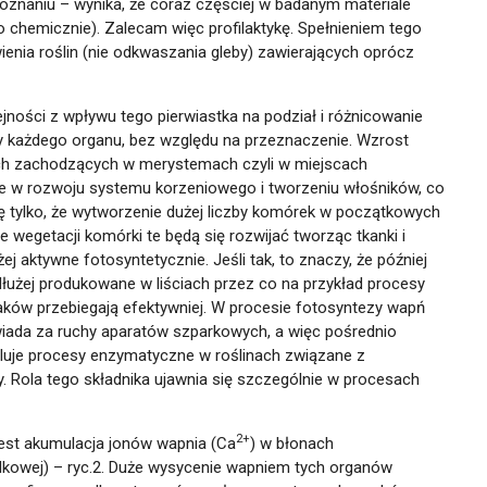
oznaniu – wynika, że coraz częściej w badanym materiale
o chemicznie). Zalecam więc profilaktykę. Spełnieniem tego
nia roślin (nie odkwaszania gleby) zawierających oprócz
ności z wpływu tego pierwiastka na podział i różnicowanie
y każdego organu, bez względu na przeznaczenie. Wzrost
ych zachodzących w merystemach czyli w miejscach
e w rozwoju systemu korzeniowego i tworzeniu włośników, co
 tylko, że wytworzenie dużej liczby komórek w początkowych
 wegetacji komórki te będą się rozwijać tworząc tkanki i
 aktywne fotosyntetycznie. Jeśli tak, to znaczy, że później
dłużej produkowane w liściach przez co na przykład procesy
raków przebiegają efektywniej. W procesie fotosyntezy wapń
wiada za ruchy aparatów szparkowych, a więc pośrednio
uluje procesy enzymatyczne w roślinach związane z
. Rola tego składnika ujawnia się szczególnie w procesach
2+
est akumulacja jonów wapnia (Ca
) w błonach
dkowej) – ryc.2. Duże wysycenie wapniem tych organów