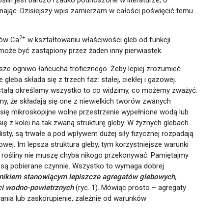
lin jest bardzo rzadko podnoszone w literaturze, o
ając. Dzisiejszy wpis zamierzam w całości poświęcić temu
2+
nów Ca
w kształtowaniu właściwości gleb od funkcji
 może być zastąpiony przez żaden inny pierwiastek.
jsze ogniwo łańcucha troficznego. Żeby lepiej zrozumieć
eba składa się z trzech faz: stałej, ciekłej i gazowej.
stałą określamy wszystko to co widzimy, co możemy zważyć.
my, że składają się one z niewielkich tworów zwanych
się mikroskopijne wolne przestrzenie wypełnione wodą lub
ę z kolei na tak zwaną strukturę gleby. W żyznych glebach
sty, są trwałe a pod wpływem dużej siły fizycznej rozpadają
ej. Im lepsza struktura gleby, tym korzystniejsze warunki
 rośliny nie muszę chyba nikogo przekonywać. Pamiętajmy
iki są pobierane czynnie. Wszystko to wymaga dobrej
dnikiem stanowiącym lepiszcze agregatów glebowych,
ci wodno-powietrznych
(ryc. 1). Mówiąc prosto – agregaty
wania lub zaskorupienie, zależnie od warunków