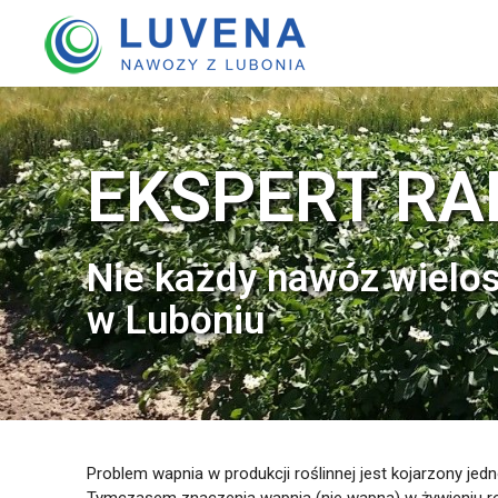
EKSPERT RA
Nie każdy nawóz wielo
w Luboniu
Problem wapnia w produkcji roślinnej jest kojarzony je