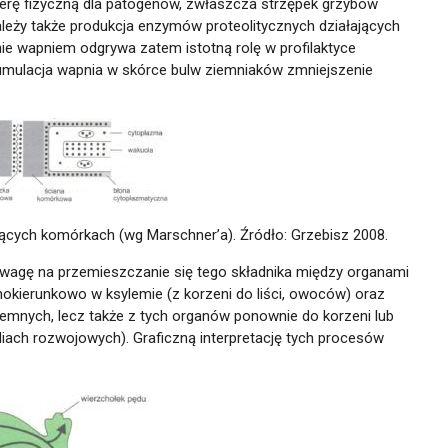
rierę fizyczną dla patogenów, zwłaszcza strzępek grzybów
ależy także produkcja enzymów proteolitycznych działających
ie wapniem odgrywa zatem istotną rolę w profilaktyce
umulacja wapnia w skórce bulw ziemniaków zmniejszenie
ących komórkach (wg Marschner’a). Źródło: Grzebisz 2008.
 uwagę na przemieszczanie się tego składnika między organami
nokierunkowo w ksylemie (z korzeni do liści, owoców) oraz
emnych, lecz także z tych organów ponownie do korzeni lub
ach rozwojowych). Graficzną interpretację tych procesów