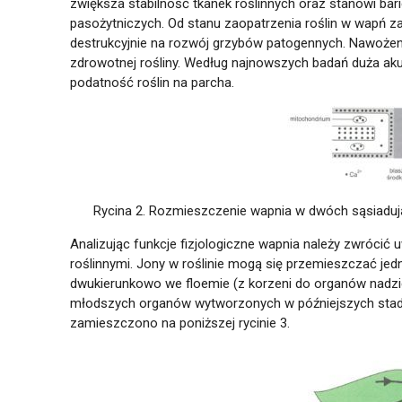
zwiększa stabilność tkanek roślinnych oraz stanowi ba
pasożytniczych. Od stanu zaopatrzenia roślin w wapń z
destrukcyjnie na rozwój grzybów patogennych. Nawożen
zdrowotnej rośliny. Według najnowszych badań duża ak
podatność roślin na parcha.
Rycina 2. Rozmieszczenie wapnia w dwóch sąsiaduj
Analizując funkcje fizjologiczne wapnia należy zwrócić
roślinnymi. Jony w roślinie mogą się przemieszczać jed
dwukierunkowo we floemie (z korzeni do organów nadzi
młodszych organów wytworzonych w późniejszych stadi
zamieszczono na poniższej rycinie 3.