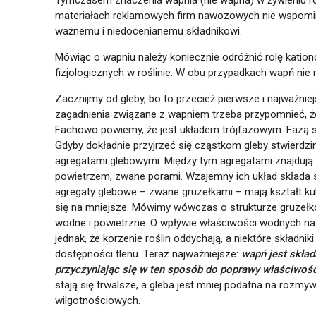
Tymczasem znaczenia wapnia (nie wapna) w żywieniu roś
materiałach reklamowych firm nawozowych nie wspomin
ważnemu i niedocenianemu składnikowi.
Mówiąc o wapniu należy koniecznie odróżnić rolę katio
fizjologicznych w roślinie. W obu przypadkach wapń nie
Zacznijmy od gleby, bo to przecież pierwsze i najważnie
zagadnienia związane z wapniem trzeba przypomnieć, że gl
Fachowo powiemy, że jest układem trójfazowym. Fazą 
Gdyby dokładnie przyjrzeć się cząstkom gleby stwierdzi
agregatami glebowymi. Między tym agregatami znajdują 
powietrzem, zwane porami. Wzajemny ich układ składa si
agregaty glebowe – zwane gruzełkami – mają kształt kuli
się na mniejsze. Mówimy wówczas o strukturze gruzełkow
wodne i powietrzne. O wpływie właściwości wodnych na
jednak, że korzenie roślin oddychają, a niektóre składn
wapń jest skła
dostępności tlenu. Teraz najważniejsze:
przyczyniając się w ten sposób do poprawy właściwoś
stają się trwalsze, a gleba jest mniej podatna na rozmy
wilgotnościowych.