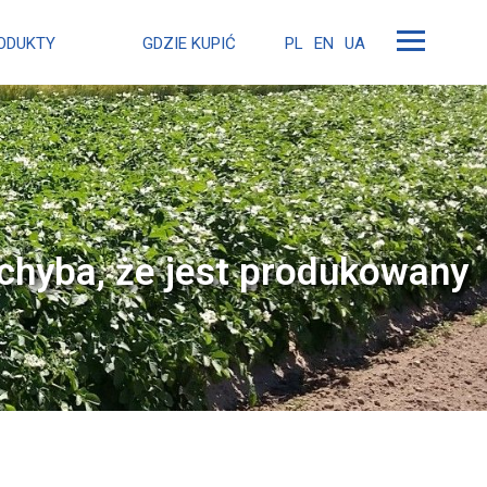
ODUKTY
GDZIE KUPIĆ
PL
EN
UA
chyba, że jest produkowany