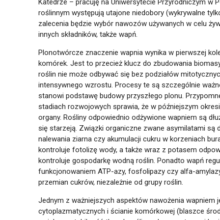
Katedrze – pracuję na Uniwersytecie Przyrodniczym w P
roślinnym występują utajone niedobory (wykrywalne tylk
zalecenia będzie wybór nawozów używanych w celu żywie
innych składników, także wapń.
Plonotwórcze znaczenie wapnia wynika w pierwszej kolej
komórek. Jest to przecież klucz do zbudowania biomas
roślin nie może odbywać się bez podziałów mitotyczn
intensywnego wzrostu. Procesy te są szczególnie ważn
stanowi podstawę budowy przyszłego plonu. Przypomnę
stadiach rozwojowych sprawia, że w późniejszym okresie
organy. Rośliny odpowiednio odżywione wapniem są dłużej
się starzeją. Związki organiczne zwane asymilatami są 
nalewania ziarna czy akumulacji cukru w korzeniach bu
kontroluje fotolizę wody, a także wraz z potasem odpo
kontroluje gospodarkę wodną roślin. Ponadto wapń reg
funkcjonowaniem ATP-azy, fosfolipazy czy alfa-amylazy
przemian cukrów, niezależnie od grupy roślin.
Jednym z ważniejszych aspektów nawożenia wapniem j
cytoplazmatycznych i ścianie komórkowej (blaszce śro