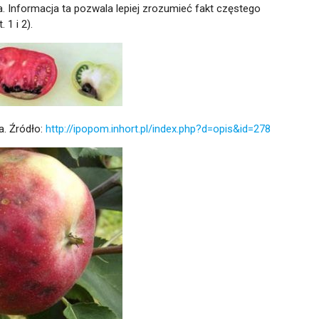
. Informacja ta pozwala lepiej zrozumieć fakt częstego
1 i 2).
a. Źródło:
http://ipopom.inhort.pl/index.php?d=opis&id=278