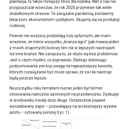
plantacja, to także mniejszy stres dla Rolnika. Nikt z nas nie
przypuszczał wówczas, że rok 2020 przyniesie tak wiele
dodatkowych stresów. Te związane pandemią zostawmy
lekarzom, ekonomistom i politykom. Skupmy się na produkcji
roślinnej.
Pewnie nie wszyscy podzielają mój optymizm, ale mam
wrażenie, że mimo wszystko „branża agro” (jak mawia jeden
z moich znajomych) kończy ten rok w lepszych nastrojach
niż inne branże. Nie oznacza to, że obyło się bez problemów.
Jest o czym myśleć, co poprawiać. Dlatego dokonując
podsumowania zwrócę uwagę na najważniejsze kwestie,
których rozwiązanie być może sprawi, że za rok nastroje
będą jeszcze lepsze.
Na początku roku tematem numer jeden był termin
stosowania nawozów azotowych na przedwiośniu. Dyskusje
w środowisku trwały dość długo. Ostatecznie pojawił
wyczekiwany zapis – pozwalający na wcześniejszy wysiew
azotu – cytowany poniżej (ryc. 1).