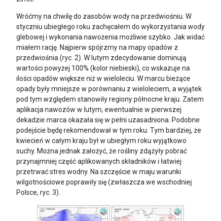
Wróćmy na chwilę do zasobów wody na przedwiośniu. W
styczniu ubiegłego roku zachęcałem do wykorzystania wody
glebowej i wykonania nawożenia możliwie szybko. Jak widać
miałem rację. Najpierw spójrzmy na mapy opadów z
przedwiośnia (ryc. 2). W lutym zdecydowanie dominują
wartości powyżej 100% (kolor niebieski), co wskazuje na
ilości opadów większe niż w wieloleciu. W marcu bieżące
opady były mniejsze w porównaniu z wieloleciem, a wyjątek
pod tym względem stanowiły regiony północne kraju. Zatem
aplikacja nawozów w lutym, ewentualnie w pierwszej
dekadzie marca okazała się w pełni uzasadniona. Podobne
podejście będę rekomendował w tym roku. Tym bardziej, że
kwiecień w całym kraju był w ubiegłym roku wyjątkowo
suchy. Można jednak założyć, że rośliny zdążyły pobrać
przynajmniej część aplikowanych składników i łatwiej
przetrwać stres wodny. Na szczęście w maju warunki
wilgotnościowe poprawiły się (zwłaszcza we wschodniej
Polsce, ryc. 3).