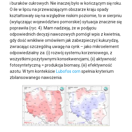
i buraków cukrowych. Nie inaczej było w kończącym się roku.
O ile w lipcu na przeważającym obszarze kraju opady
kształtowały się na względnie niskim poziomie, to w sierpniu
(wyłączając województwo pomorskie) sytuacja znacznie się
poprawiła (ryc. 4). Mam nadzieję, że w podjęciu
odpowiednich decyzji nawozowych pomógł wpis z kwietnia,
gdy dość wnikliwie omówiłem jak zabezpieczyć kukurydzę,
zwracając szczególną uwagę na cynk – jako mikroelement
odpowiedzialny za: (i) rozwój systemu korzeniowego, z
wszystkimi pozytywnymi konsekwencjami, (ii) aktywność
fotosyntetyczną = produkcja biomasy, (iii) efektywność
azotu. W tym kontekście
Lubofos corn
spełnia kryterium
zbilansowanego nawożenia.