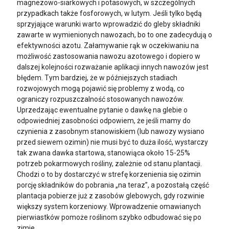
magnezowo-siarkowych i potasowych, w szczególnych
przypadkach także fosforowych, w lutym. Jeśli tylko będą
sprzyjające warunki warto wprowadzić do gleby składniki
zawarte w wymienionych nawozach, bo to one zadecydują o
efektywności azotu. Załamywanie rąk w oczekiwaniu na
możliwość zastosowania nawozu azotowego i dopiero w
dalszej kolejności rozważanie aplikacji innych nawozów jest
błędem. Tym bardziej, że w późniejszych stadiach
rozwojowych mogą pojawić się problemy z wodą, co
ograniczy rozpuszczalność stosowanych nawozów.
Uprzedzając ewentualne pytanie o dawkę na glebie o
odpowiedniej zasobności odpowiem, że jeśli mamy do
czynienia z zasobnym stanowiskiem (lub nawozy wysiano
przed siewem ozimin) nie musi być to duża ilość, wystarczy
tak zwana dawka startowa, stanowiąca około 15-25%
potrzeb pokarmowych rośliny, zależnie od stanu plantacji.
Chodzi o to by dostarczyć w strefę korzenienia się ozimin
porcję składników do pobrania „na teraz”, a pozostałą część
plantacja pobierze już z zasobów glebowych, gdy rozwinie
większy system korzeniowy. Wprowadzenie omawianych
pierwiastków pomoże roślinom szybko odbudować się po
zimie.