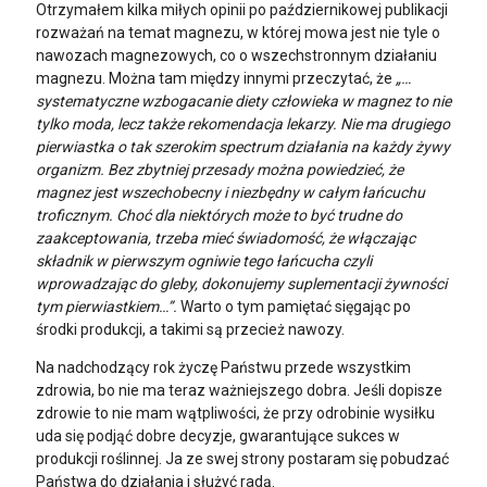
Otrzymałem kilka miłych opinii po październikowej publikacji
rozważań na temat magnezu, w której mowa jest nie tyle o
nawozach magnezowych, co o wszechstronnym działaniu
magnezu. Można tam między innymi przeczytać, że
„…
systematyczne wzbogacanie diety człowieka w magnez to nie
tylko moda, lecz także rekomendacja lekarzy. Nie ma drugiego
pierwiastka o tak szerokim spectrum działania na każdy żywy
organizm. Bez zbytniej przesady można powiedzieć, że
magnez jest wszechobecny i niezbędny w całym łańcuchu
troficznym. Choć dla niektórych może to być trudne do
zaakceptowania, trzeba mieć świadomość, że włączając
składnik w pierwszym ogniwie tego łańcucha czyli
wprowadzając do gleby, dokonujemy suplementacji żywności
tym pierwiastkiem…”.
Warto o tym pamiętać sięgając po
środki produkcji, a takimi są przecież nawozy.
Na nadchodzący rok życzę Państwu przede wszystkim
zdrowia, bo nie ma teraz ważniejszego dobra. Jeśli dopisze
zdrowie to nie mam wątpliwości, że przy odrobinie wysiłku
uda się podjąć dobre decyzje, gwarantujące sukces w
produkcji roślinnej. Ja ze swej strony postaram się pobudzać
Państwa do działania i służyć radą.