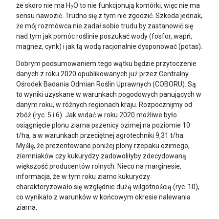
że skoro nie ma H
O to nie funkcjonują komórki, więc nie ma
2
sensu nawozić. Trudno się z tym nie zgodzić. Szkoda jednak,
że mój rozmówca nie zadał sobie trudu by zastanowić się
nad tym jak pomóc roślinie poszukać wody (fosfor, wapń,
magnez, cynk) i jak tą wodą racjonalnie dysponować (potas).
Dobrym podsumowaniem tego wątku będzie przytoczenie
danych z roku 2020 opublikowanych już przez Centralny
Ośrodek Badania Odmian Roślin Uprawnych (COBORU). Są
to wyniki uzyskane w warunkach pogodowych panujących w
danym roku, w różnych regionach kraju. Rozpocznijmy od
zbóż (ryc. 5 i 6). Jak widać w roku 2020 możliwe było
osiągnięcie plonu ziarna pszenicy ozimej na poziomie 10
t/ha, a w warunkach przeciętnej agrotechniki 9,31 t/ha.
Myślę, że prezentowane poniżej plony rzepaku ozimego,
ziemniaków czy kukurydzy zadowoliłyby zdecydowaną
większość producentów rolnych. Nieco na marginesie,
informacja, że w tym roku ziarno kukurydzy
charakteryzowało się względnie dużą wilgotnością (ryc. 10),
co wynikało z warunków w końcowym okresie nalewania
ziarna.