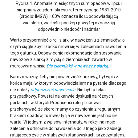
Rycina 4. Anomalie miesięcznych sum opadów w lipcu i
sierpniu względem okresu referencyjnego 1981-2010
(źródło: IMGW); 100% oznacza ilość odpowiadającą
wieloleciu, wartości poniżej i powyżej oznaczają
odpowiednio niedobór i nadmiar
Warto przypomnieć o roli siarki w nawożeniu ziemniaków, o
czym ciągle zbyt rzadko mówi się w zaleceniach nawożenia
tego gatunku. Odpowiednie rekomendacje do stosowania
nawozów z siarką z myślą o ziemniakach zawarto w
marcowym wpisie
Dla ziemniaków nawozy z siarką
.
Bardzo ważny, żeby nie powiedzieć kluczowy, był wpis z
końca maja, w którym odpowiedziałem na pytanie dlaczego
nie należy
odpuszczać nawożenia
. Nie był to tekst
przypadkowy. Powstał na kanwie dyskusji na różnych
portalach, w których Producenci rolni próbowali
przekonywać, że skoro mamy do czynienia z regularnym
brakiem opadów, to inwestycja w nawożenie jest nic nie
warta. W jednym z wpisów internauty, w rekcji na moje
zalecenia odnośnie do nawożenia dolistnego jako zabiegu
ratującego życie w słabszych stanowiskach, przeczytałem,