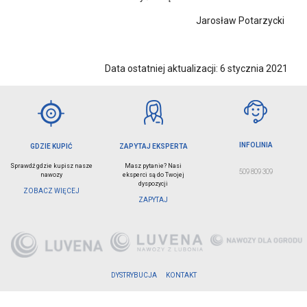
Jarosław Potarzycki
Data ostatniej aktualizacji: 6 stycznia 2021
INFOLINIA
GDZIE KUPIĆ
ZAPYTAJ EKSPERTA
Sprawdź gdzie kupisz nasze
Masz pytanie? Nasi
509 809 309
nawozy
eksperci są do Twojej
dyspozycji
ZOBACZ WIĘCEJ
ZAPYTAJ
DYSTRYBUCJA
KONTAKT