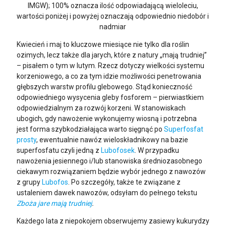
IMGW); 100% oznacza ilość odpowiadającą wieloleciu,
wartości poniżej i powyżej oznaczają odpowiednio niedobór i
nadmiar
Kwiecień i maj to kluczowe miesiące nie tylko dla roślin
ozimych, lecz także dla jarych, które z natury „mają trudniej”
– pisałem o tym w lutym. Rzecz dotyczy wielkości systemu
korzeniowego, a co za tym idzie możliwości penetrowania
głębszych warstw profilu glebowego. Stąd konieczność
odpowiedniego wysycenia gleby fosforem – pierwiastkiem
odpowiedzialnym za rozwój korzeni. W stanowiskach
ubogich, gdy nawożenie wykonujemy wiosną i potrzebna
jest forma szybkodziałająca warto sięgnąć po
Superfosfat
prosty
, ewentualnie nawóz wieloskładnikowy na bazie
superfosfatu czyli jedną z
Lubofosek
. W przypadku
nawożenia jesiennego i/lub stanowiska średniozasobnego
ciekawym rozwiązaniem będzie wybór jednego z nawozów
z grupy
Lubofos
. Po szczegóły, także te związane z
ustaleniem dawek nawozów, odsyłam do pełnego tekstu
Zboża jare mają trudniej
.
Każdego lata z niepokojem obserwujemy zasiewy kukurydzy