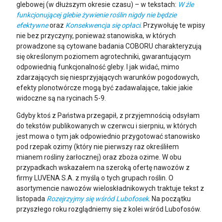
glebowej (w dłuższym okresie czasu) – w tekstach:
W źle
funkcjonującej glebie żywienie roślin nigdy nie będzie
efektywne
oraz
Konsekwencja się opłaci
. Przywołuję te wpisy
nie bez przyczyny, ponieważ stanowiska, w których
prowadzone są cytowane badania COBORU charakteryzują
się określonym poziomem agrotechniki, gwarantującym
odpowiednią funkcjonalność gleby. I jak widać, mimo
zdarzających się niesprzyjających warunków pogodowych,
efekty plonotwórcze mogą być zadawalające, takie jakie
widoczne są na rycinach 5-9.
Gdyby ktoś z Państwa przegapił, z przyjemnością odsyłam
do tekstów publikowanych w czerwcu i sierpniu, w których
jest mowa o tym jak odpowiednio przygotować stanowisko
pod rzepak ozimy (który nie pierwszy raz określiłem
mianem rośliny żarłocznej) oraz zboża ozime. W obu
przypadkach wskazałem na szeroką ofertę nawozów z
firmy LUVENA S.A. z myślą o tych grupach roślin. O
asortymencie nawozów wieloskładnikowych traktuje tekst z
listopada
Rozejrzyjmy się wśród Lubofosek
. Na początku
przyszłego roku rozglądniemy się z kolei wśród Lubofosów.